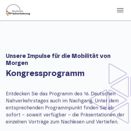
Skip to main navigation
Skip to main content
Skip to page footer
Unsere Impulse für die Mobilität von
Morgen
Kongressprogramm
Entdecken Sie das Programm des 16. Deutschen
Nahverkehrstages auch im Nachgang. Unter dem
entsprechenden Programmpunkt finden Sie ab
sofort – soweit verfügbar – die Präsentationen der
einzelnen Vorträge zum Nachlesen und Vertiefen.