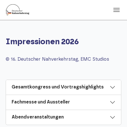
Skip to main navigation
Skip to main content
Skip to page footer
Impressionen 2026
© 16. Deutscher Nahverkehrstag, EMC Studios
Gesamtkongress und Vortragshighlights
Fachmesse und Aussteller
Abendveranstaltungen