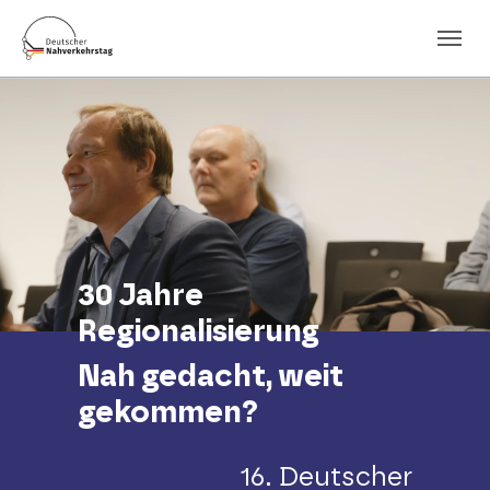
Skip to main navigation
Skip to main content
Skip to page footer
30 Jahre
Regionalisierung
Nah gedacht, weit
gekommen?
16. Deutscher