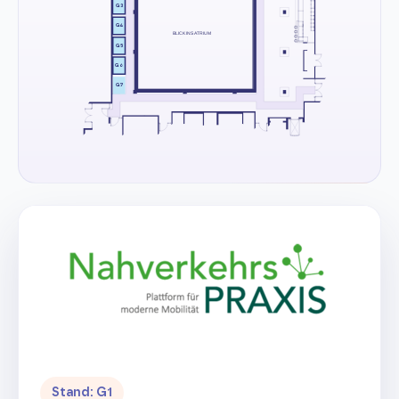
G3
G4
BLICK INS ATRIUM
G5
G6
G7
Stand: G1