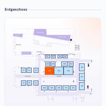
Erdgeschoss
GARDEROBE
PFORTE
GARDEROBE
EINGANG
EINGANG
REGISTRATUR
A3
A1
A4
A2
A17
A16
A19
A18
A5
L1
L2
L3
A13
A14
A15
LAHNSAAL
ATRIUM
A6
L6
L4
L5
A7
A8
A12
A10
A9
A11