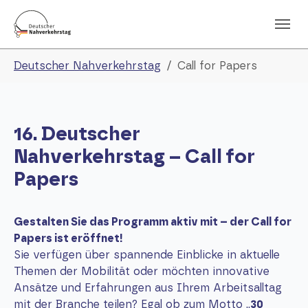
Skip to main navigation
Skip to main content
Skip to page footer
You are here:
Deutscher Nahverkehrstag
Call for Papers
16. Deutscher
Nahverkehrstag – Call for
Papers
Gestalten Sie das Programm aktiv mit – der Call for
Papers ist eröffnet!
Sie verfügen über spannende Einblicke in aktuelle
Themen der Mobilität oder möchten innovative
Ansätze und Erfahrungen aus Ihrem Arbeitsalltag
mit der Branche teilen? Egal ob zum Motto „
30